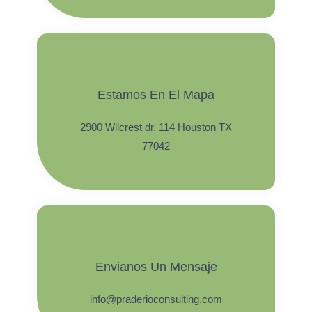
Estamos En El Mapa
2900 Wilcrest dr. 114 Houston TX
77042
Envianos Un Mensaje
info@praderioconsulting.com