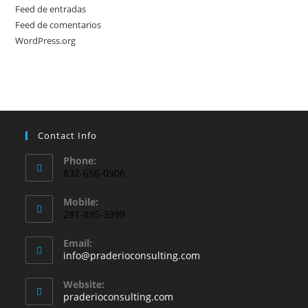
Feed de entradas
Feed de comentarios
WordPress.org
Contact Info
Phone:
832-656-0906
Mobile:
281-895-3999
Email:
info@praderioconsulting.com
Website:
praderioconsulting.com